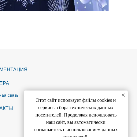
УМЕНТАЦИЯ
ЕРА
ная связь
Этот сайт использует файлы cookies и
сервисы сбора технических данных
+ 7 (3822) 999-260
АКТЫ
посетителей. Продолжая использовать
info@reasib.com
наш сайт, вы автоматически
соглашаетесь с использованием данных
634058, Россия, г. Томск,
технологий.