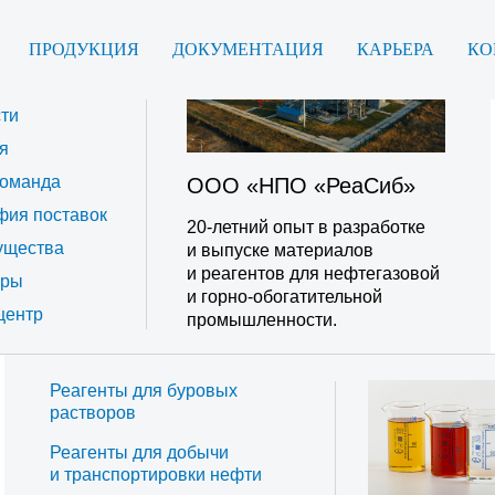
ПРОДУКЦИЯ
ДОКУМЕНТАЦИЯ
КАРЬЕРА
КО
я
ти
я
оманда
ООО «НПО «РеаСиб»
фия поставок
20-летний опыт в разработке
ущества
и выпуске материалов
и реагентов для нефтегазовой
еры
и горно-обогатительной
центр
промышленности.
Реагенты для буровых
растворов
Реагенты для добычи
и транспортировки нефти