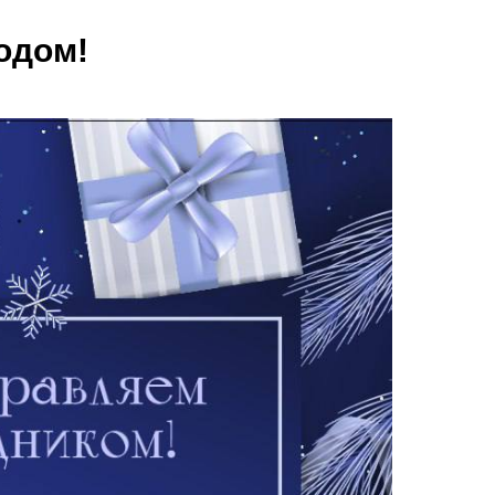
одом!