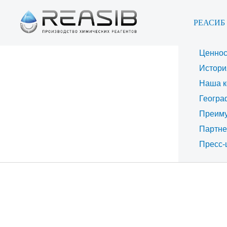
РЕАСИБ
Цель
Мисси
Ценнос
Истори
Наша к
Геогра
Преим
Партн
Пресс-