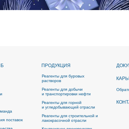
ИБ
ПРОДУКЦИЯ
ДОК
Реагенты для буровых
КАРЬ
растворов
Реагенты для добычи
Обрат
ти
и транспортировки нефти
КОНТ
Реагенты для горной
и угледобывающей отрасли
оманда
Реагенты для строительной и
ия поставок
лакокрасочной отрасли
щества
Контрактное производство