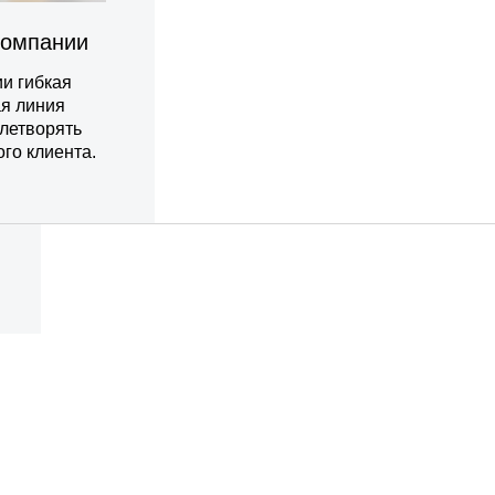
компании
и гибкая
ая линия
влетворять
го клиента.