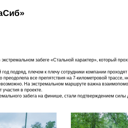
еаСиб»
 экстремальном забеге «Стальной характер», который прох
 год подряд, плечом к плечу сотрудники компании проходят
преодолела все препятствия на 7-километровой трассе, не
 невозможно. На экстремальном маршруте важна взаимопом
 участия в проекте.
ремального забега на финише, стали подтверждением силы д