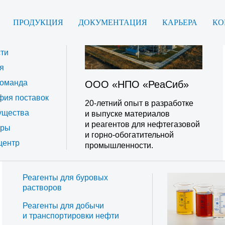
ПРОДУКЦИЯ
ДОКУМЕНТАЦИЯ
КАРЬЕРА
КО
я
ти
я
оманда
ООО «НПО «РеаСиб»
фия поставок
20-летний опыт в разработке
ущества
и выпуске материалов
и реагентов для нефтегазовой
еры
и горно-обогатительной
центр
промышленности.
Реагенты для буровых
растворов
Реагенты для добычи
и транспортировки нефти