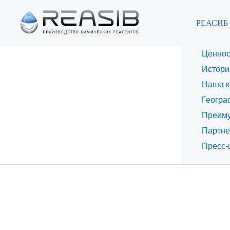
РЕАСИБ
Цель
Мисси
Ценнос
Истори
Наша к
Геогра
Преим
Партн
Пресс-