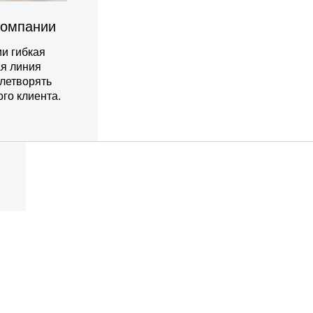
компании
и гибкая
ая линия
влетворять
го клиента.